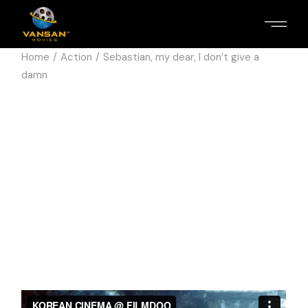
Home
Action
Sebastian, my dear, I don’t give a
damn